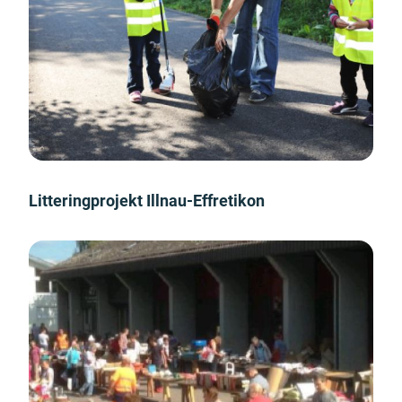
Litteringprojekt Illnau-Effretikon