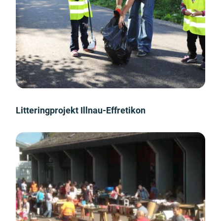
Litteringprojekt Illnau-Effretikon