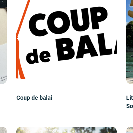
Coup de balai
Li
So