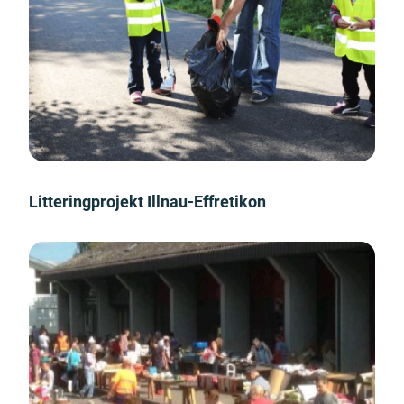
Litteringprojekt Illnau-Effretikon