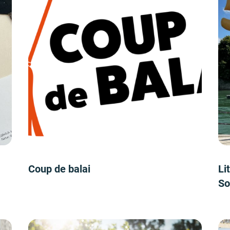
Coup de balai
Li
So