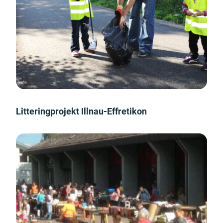
Litteringprojekt Illnau-Effretikon